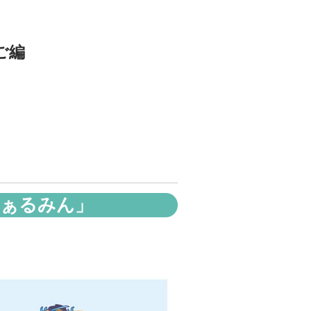
ご編
ふぁるみん」