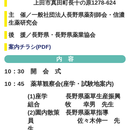
上田市真田町長十の原1278-624
主 催／一般社団法人長野県薬剤師会・信濃
生薬研究会
後 援／長野県・長野県薬業協会
案内チラシ(PDF)
内 容
10：30 開 会 式
10：45 薬草観察会(座学・試験地案内)
(1)座学 ⻑野県薬草⽣産振興
組合 牧 幸男 先⽣
(2)園内散策 ⻑野県薬草指導
員 佐々⽊伸⼀ 先
⽣