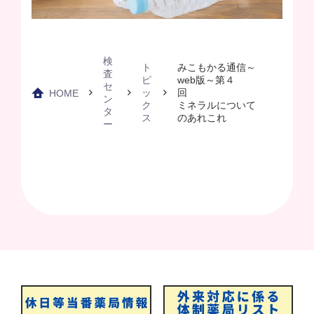
検
ト
みこもかる通信～
査
ピ
web版～第４
セ
ッ
回
HOME
ン
ク
ミネラルについて
タ
ス
のあれこれ
ー