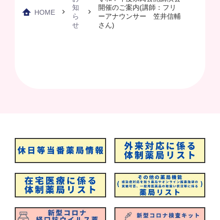
知
開催のご案内(講師：フリ
HOME
ら
ーアナウンサー 笠井信輔
せ
さん)