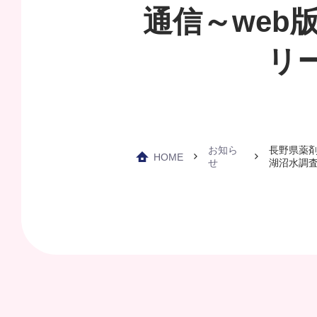
通信～web
リ
お知ら
長野県薬剤
HOME
せ
湖沼水調