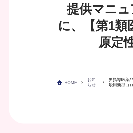
提供マニュ
に、【第1類
原定
お知
要指導医薬
HOME
らせ
般用新型コ