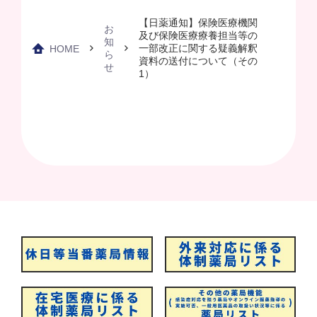
【日薬通知】保険医療機関
お
及び保険医療療養担当等の
知
一部改正に関する疑義解釈
HOME
ら
資料の送付について（その
せ
1）