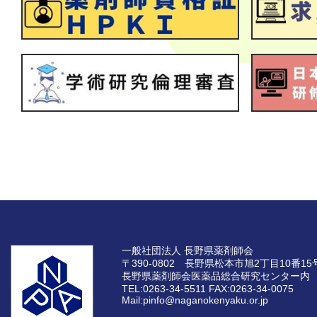
一般社団法人 長野県薬剤師会
〒390-0802 長野県松本市旭2丁目10番15
長野県薬剤師会医薬品総合研究センター内
TEL:0263-34-5511
FAX:0263-34-0075
Mail:pinfo@naganokenyaku.or.jp