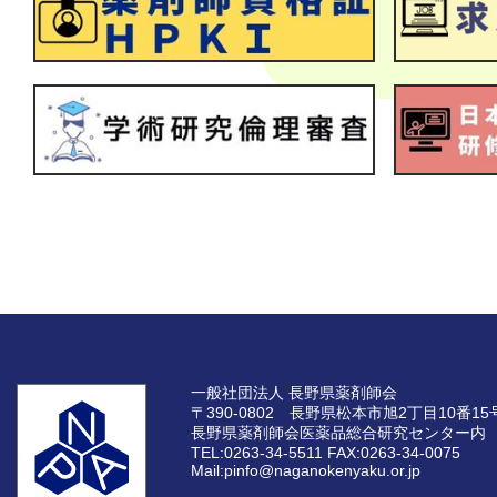
一般社団法人 長野県薬剤師会
〒390-0802 長野県松本市旭2丁目10番15
長野県薬剤師会医薬品総合研究センター内
TEL:0263-34-5511
FAX:0263-34-0075
Mail:pinfo@naganokenyaku.or.jp