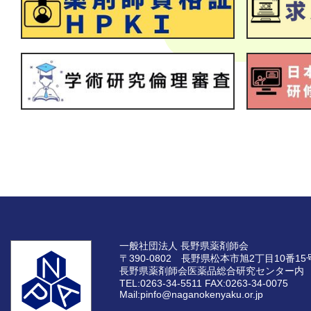
一般社団法人 長野県薬剤師会
〒390-0802 長野県松本市旭2丁目10番15
長野県薬剤師会医薬品総合研究センター内
TEL:0263-34-5511
FAX:0263-34-0075
Mail:pinfo@naganokenyaku.or.jp