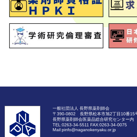
一般社団法人 長野県薬剤師会
〒390-0802 長野県松本市旭2丁目10番15
長野県薬剤師会医薬品総合研究センター内
TEL:0263-34-5511
FAX:0263-34-0075
Mail:pinfo@naganokenyaku.or.jp