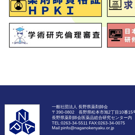
一般社団法人 長野県薬剤師会
〒390-0802 長野県松本市旭2丁目10番15
長野県薬剤師会医薬品総合研究センター内
TEL:0263-34-5511
FAX:0263-34-0075
Mail:pinfo@naganokenyaku.or.jp