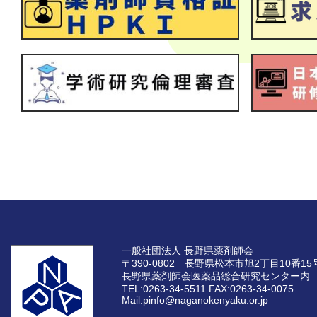
一般社団法人 長野県薬剤師会
〒390-0802 長野県松本市旭2丁目10番15
長野県薬剤師会医薬品総合研究センター内
TEL:0263-34-5511
FAX:0263-34-0075
Mail:pinfo@naganokenyaku.or.jp