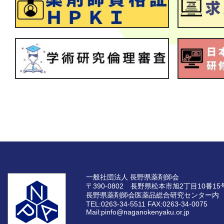
一般社団法人 長野県薬剤師会
〒390-0802 長野県松本市旭2丁目10番15
長野県薬剤師会医薬品総合研究センター内
TEL:0263-34-5511
FAX:0263-34-0075
Mail:pinfo@naganokenyaku.or.jp