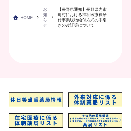
お
【長野県通知】長野県内市
知
町村における福祉医療費給
HOME
ら
付事業現物給付方式の手引
せ
きの改訂等について