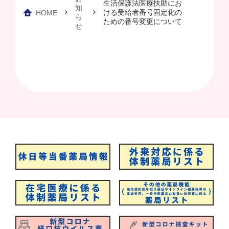
生活保護法医療扶助にお
知
ける受給者番号固定化の
HOME
ら
ための番号変更について
せ