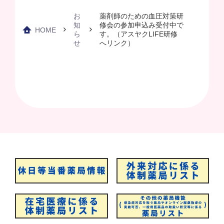
お
薬剤師のための血圧対策研
知
修会の参加申込み受付中で
HOME
ら
す。（アスヤクLIFE研修
せ
へリンク）